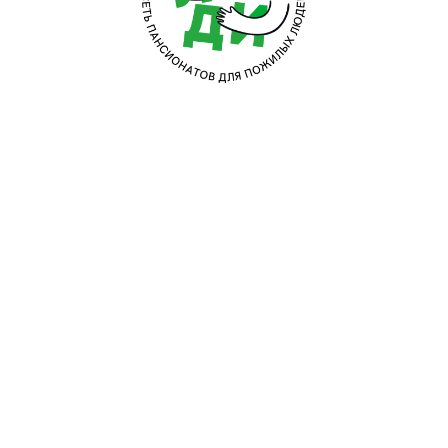
чный уход за пенсионерами с инвалидностью, ограниченно
омощи старым людям с полной или частичной утратой слуха
альное обслуживание, безопасное размещение пожилых л
ение качественной реабилитационной программы после оп
 мероприятий физиотерапии в виде массажа, ЛФК, бассейна
ионная программа при нарушениях позвоночника.
ение круглосуточной помощи опытной сиделки с уходом 
ыделяются особенности ухода за пожилыми
ютном и комфортном стационаре пансиона для престаре
ти, к каждому из них предусмотрено применение персон
плении предварительно всегда проводится обследовани
х, имеющиеся заболевания.
А затем во время пребывани
 находятся под круглосуточным присмотром врачей, прохо
ое значение уделяется психоэмоциональному состоянию 
старикам психологическую поддержку, проводят меры по в
справиться с депрессией, постоянным ощущением одиноче
учатся радоваться каждому прожитому дню.