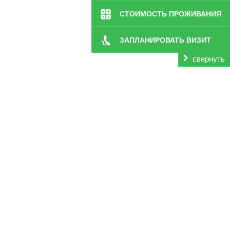
СТОИМОСТЬ ПРОЖИВАНИЯ
ЗАПЛАНИРОВАТЬ ВИЗИТ
свернуть
вые Люди здесь,
заботиться о вас!
мы гарантируем вам полноценную заботу.
ранспортировку в пансионат.
(903) 177-97-01