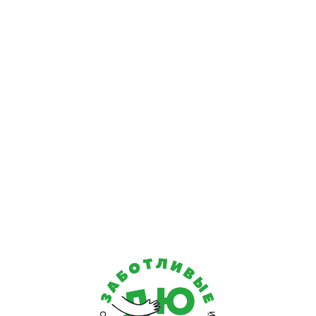
слуги предоставляются пациентам совреме
подопечные располагаются в уютном и комфортном ста
 с нарушениями психики, старческой деменцией получают
альная реабилитационная программа для подопечных после
ованные препараты.