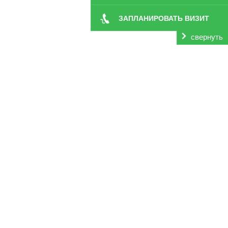
ЗАПЛАНИРОВАТЬ ВИЗИТ
свернуть
Вы здесь:
Главная
Отзывы
Валерия Сазонова, Белгород
Хочу выразить благодарность всему квалифициров