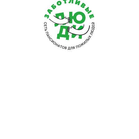
людьми в таком почтенном возрасте. Её разместил
нашим посещением мы действительно замечаем по
Елена Празднова, Белгород
Выражаю признательность и благодарность всему 
помощи моей маме. Она перенесла тяжёлое заболе
восстановление. Для этого на период восстановле
провели диагностику, составили программу реабил
Кристина Фролова, Белгород
Мой престарелый отец серьёзное ДТП, которое им
позвоночника, травмы и теперь вся его жизнь прик
посторонней помощи он просто не может. В силу с
тогда мы разместили отца на постоянное проживан