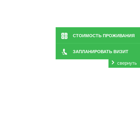
СТОИМОСТЬ ПРОЖИВАНИЯ
ЗАПЛАНИРОВАТЬ ВИЗИТ
свернуть
«Заботливые люди» в Белгороде. Забота о здоровье и б
для родственников. Присмотр за такими людьми долже
лечение. Также немалую роль играет эмоциональная по
себя, к тому же у большинства не хватает навыков,